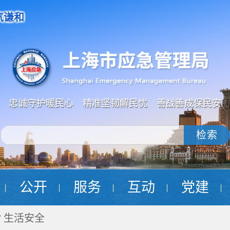
气谦和
忠诚守护暖民心 精准坚韧解民忧 善战善成保民安
检索
公开
服务
互动
党建
 / 生活安全