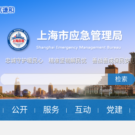
气谦和
忠诚守护暖民心 精准坚韧解民忧 善战善成保民安
检索
公开
服务
互动
党建