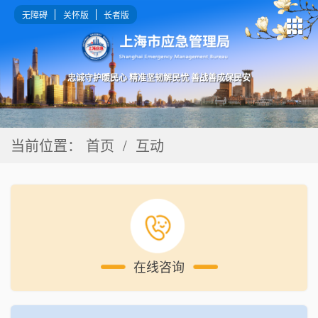
无障碍
关怀版
长者版
忠诚守护暖民心 精准坚韧解民忧 善战善成保民安
当前位置：
首页
/
互动
在线咨询