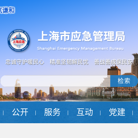
气谦和
忠诚守护暖民心 精准坚韧解民忧 善战善成保民安
检索
公开
服务
互动
党建